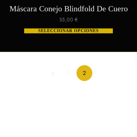
Máscara Conejo Blindfold De Cuero
35,00
€
SELECCIONAR OPCIONES
ESTE
PRODUCTO
TIENE
MÚLTIPLES
VARIANTES.
LAS
OPCIONES
1
2
SE
PUEDEN
ELEGIR
EN
LA
PÁGINA
DE
PRODUCTO