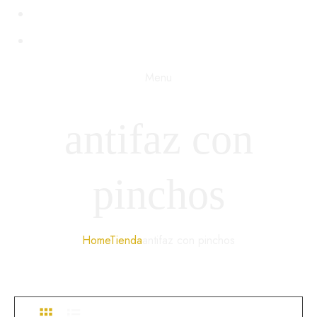
BDSM
STEAMPUNK
Menu
antifaz con
pinchos
Home
Tienda
antifaz con pinchos