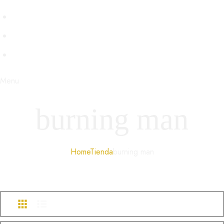
VENECIA
BDSM
STEAMPUNK
Menu
burning man
Home
Tienda
burning man