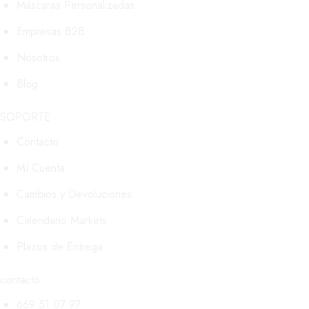
Máscaras Personalizadas
ELEGIR
EN
Empresas B2B
LA
PÁGINA
Nosotros
DE
PRODUCTO
Blog
SOPORTE
Contacto
MI Cuenta
Cambios y Devoluciones
Calendario Markets
Plazos de Entrega
contacto
669 51 07 97