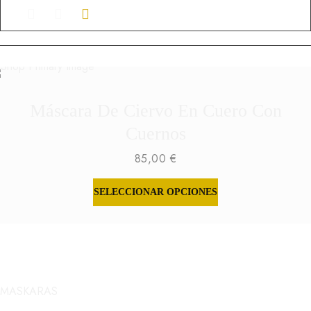
Máscara De Ciervo En Cuero Con
Cuernos
85,00
€
SELECCIONAR OPCIONES
ESTE
PRODUCTO
TIENE
MÚLTIPLES
VARIANTES.
LAS
OPCIONES
MASKARAS
SE
PUEDEN