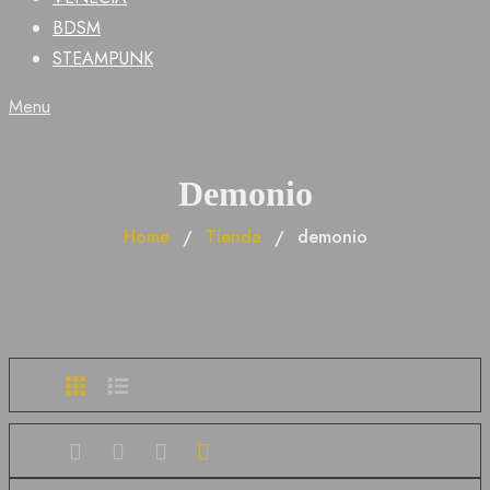
BDSM
STEAMPUNK
Menu
Demonio
Home
Tienda
demonio