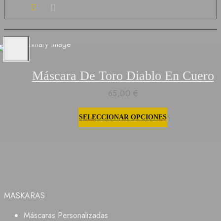
Máscara De Toro Diablo En Cuero
65,00
€
SELECCIONAR OPCIONES
Este
producto
tiene
múltiples
variantes.
Las
opciones
MASKARAS
se
pueden
Máscaras Personalizadas