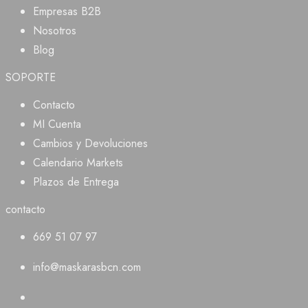
elegir
Empresas B2B
en
Nosotros
la
Blog
página
de
SOPORTE
producto
Contacto
MI Cuenta
Cambios y Devoluciones
Calendario Markets
Plazos de Entrega
contacto
669 51 07 97
info@maskarasbcn.com