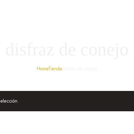
disfraz de conejo
Home
Tienda
disfraz de conejo
elección.