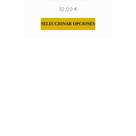
32,00
€
SELECCIONAR OPCIONES
ESTE
PRODUCTO
TIENE
MÚLTIPLES
VARIANTES.
LAS
OPCIONES
SE
PUEDEN
ELEGIR
EN
LA
PÁGINA
DE
PRODUCTO