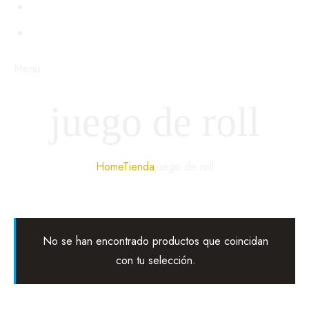
BDSM
STEAMPUNK
Menu
juego de roll
Home
Tienda
juego de roll
No se han encontrado productos que coincidan
con tu selección.