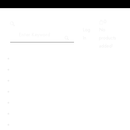
Skip
to
0
content
Log
No
In
products
added!
ANTIFACES
ANIMALES
HALLOWEEN
ORIGINAL
PERSONAJES
VENECIA