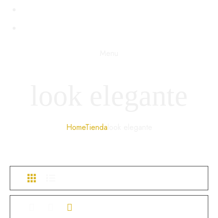
BDSM
STEAMPUNK
Menu
look elegante
Home
Tienda
look elegante