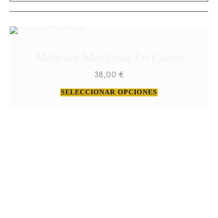
Máscara Mariposa En Cuero
38,00
€
SELECCIONAR OPCIONES
ESTE
PRODUCTO
TIENE
MÚLTIPLES
VARIANTES.
LAS
OPCIONES
SE
PUEDEN
ELEGIR
EN
LA
PÁGINA
DE