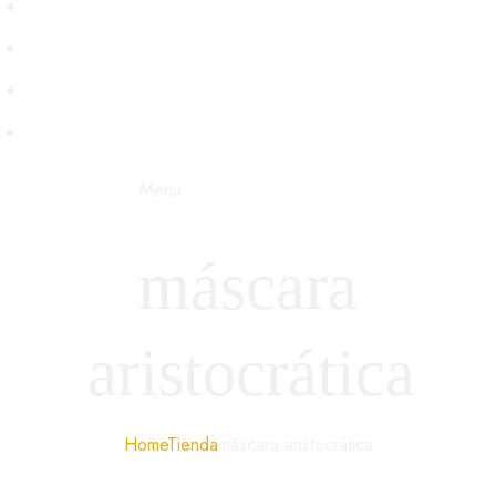
PERSONAJES
VENECIA
BDSM
STEAMPUNK
Menu
máscara
aristocrática
Home
Tienda
máscara aristocrática