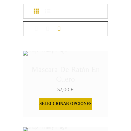
Máscara De Ratón En
Cuero
37,00
€
SELECCIONAR OPCIONES
ESTE
PRODUCTO
TIENE
MÚLTIPLES
VARIANTES.