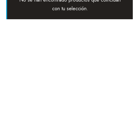
con tu selección.