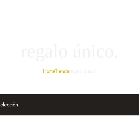
regalo único.
Home
Tienda
regalo único.
elección.