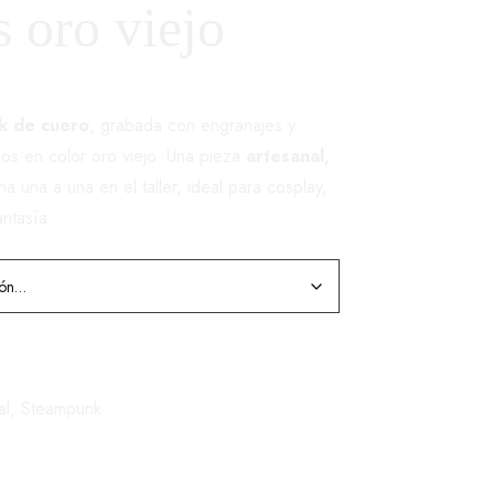
s oro viejo
k de cuero
, grabada con engranajes y
os en color oro viejo. Una pieza
artesanal,
ha una a una en el taller, ideal para cosplay,
antasía.
al
,
Steampunk