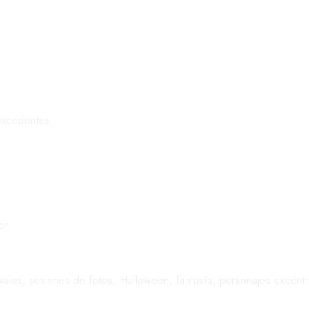
 excedentes.
or.
vales, sesiones de fotos, Halloween, fantasía, personajes excéntric