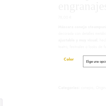
engranaje
78,00
€
Máscara conejo steampun
decorada con detalles metálic
ajustable y muy visual
, hec
teatro, festivales o looks de f
Color
Categories:
conejos
,
Origin