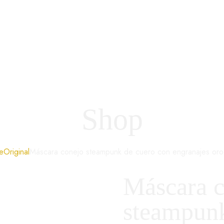
Shop
e
Original
Máscara conejo steampunk de cuero con engranajes oro 
Máscara c
steampunk