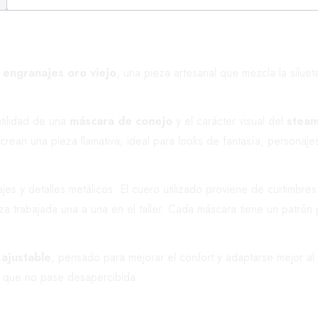
engranajes oro viejo
, una pieza artesanal que mezcla la silue
tilidad de una
máscara de conejo
y el carácter visual del
stea
crean una pieza llamativa, ideal para looks de fantasía, personajes
s y detalles metálicos. El cuero utilizado proviene de curtimbre
 trabajada una a una en el taller. Cada máscara tiene un patrón 
ajustable
, pensado para mejorar el confort y adaptarse mejor a
l que no pase desapercibida.