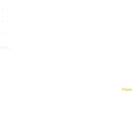
VENECIA
BDSM
STEAMPUNK
Menu
Hom