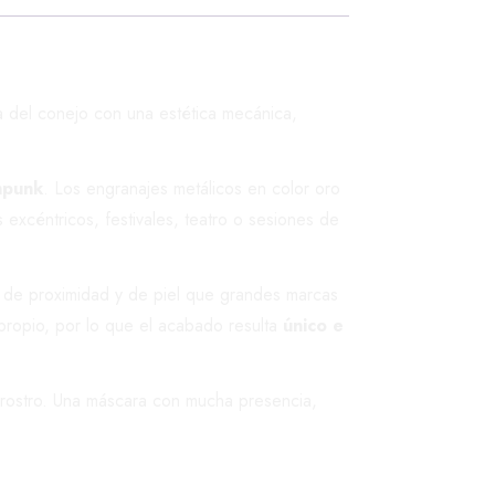
ta del conejo con una estética mecánica,
mpunk
. Los engranajes metálicos en color oro
 excéntricos, festivales, teatro o sesiones de
s de proximidad y de piel que grandes marcas
propio, por lo que el acabado resulta
único e
l rostro. Una máscara con mucha presencia,