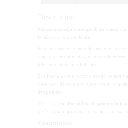
Description
Máscara conejo steampunk de cuero con 
fantástica y llena de detalle.
En esta máscara se unen dos mundos: la versa
viejo, el cuero grabado y el patrón decorativo 
fotos con un punto retrofuturista.
Está hecha en
cuero
con grabado de engranaje
desechan, dándole una nueva vida en una pieza
irrepetible
.
Viene con
cordón doble de goma elástica 
perfecta para quien busca una pieza artesana
Características: